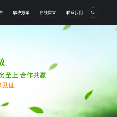
态
解决方案
在线留言
联系我们