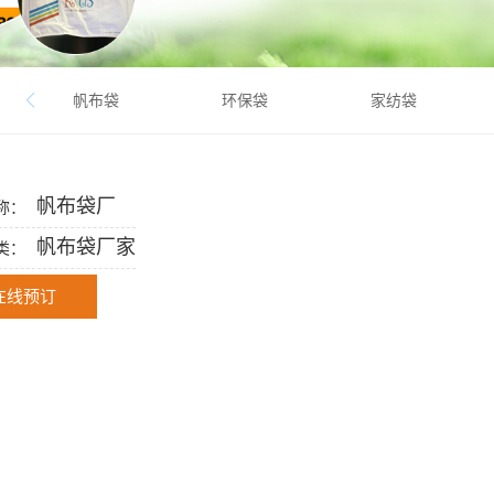
帆布袋
环保袋
家纺袋
帆布袋厂
称：
帆布袋厂家
类：
在线预订