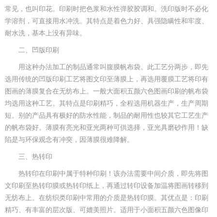
常见，也叫印花。印刷时把色浆和水性弹胶胶调和。洗印版时不必化
学溶剂，可直接用水冲洗。其特点是着色力好、具强隐瞒性和牢度、
耐水洗，基本上没有异味。
二、凹版印刷
用这种办法加工的制品通常叫腹膜帆布袋。此工艺分两步，即先
选用传统的凹版印刷工艺将图文印至薄膜上，再选用覆膜工艺将印有
图画的薄膜复合在无纺布上。一般大面积五颜六色图画印刷的帆布袋
均选用这种工艺。其特点是印刷精巧，全程选用机器生产，生产周期
短。别的产品具有极好的防水性能，制品的耐用性也较其它工艺生产
的帆布袋好。薄膜有亮光和亚光两种可供选择，亚光具磨砂作用！缺
陷是与环保观念有冲突，因薄膜很难降解。
三、热转印
热转印在印刷中属于特种印刷！该办法需要中间介质，即先将图
文印刷至热转印膜或热转印纸上，再通过转印设备加温将图画转移到
无纺布上。在纺织类印刷中常用的介质是热转印膜。其优点是：印刷
精巧、有丰富的层次版、可媲美照片。适用于小面积五颜六色图像印